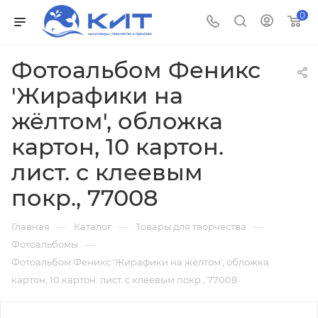
0
Фотоальбом Феникс
'Жирафики на
жёлтом', обложка
картон, 10 картон.
лист. с клеевым
покр., 77008
—
—
—
Главная
Каталог
Товары для творчества
—
Фотоальбомы
Фотоальбом Феникс 'Жирафики на жёлтом', обложка
картон, 10 картон. лист. с клеевым покр., 77008