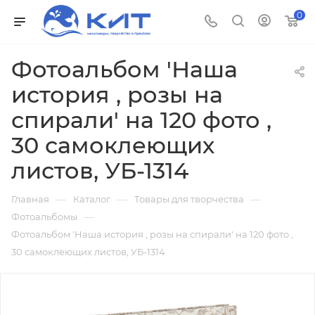
0
Фотоальбом 'Наша
история , розы на
спирали' на 120 фото ,
30 самоклеющих
листов, УБ-1314
—
—
—
Главная
Каталог
Товары для творчества
—
Фотоальбомы
Фотоальбом 'Наша история , розы на спирали' на 120 фото ,
30 самоклеющих листов, УБ-1314