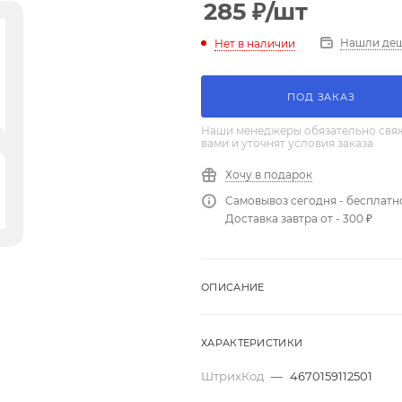
285
₽
/шт
Нашли де
Нет в наличии
ПОД ЗАКАЗ
Наши менеджеры обязательно свяж
вами и уточнят условия заказа
Хочу в подарок
Самовывоз сегодня - бесплатн
Доставка завтра от - 300 ₽
ОПИСАНИЕ
ХАРАКТЕРИСТИКИ
ШтрихКод
—
4670159112501