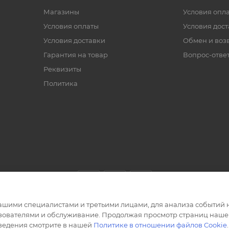
Магазины
Условия опл
Условия оплаты
Условия дос
Условия доставки
Обмен и воз
Гарантия на товар
Вопрос-отве
Реквизиты
Политика
ашими специалистами и третьими лицами, для анализа событий н
ьзователями и обслуживание. Продолжая просмотр страниц нашег
сведения смотрите в нашей
Политике в отношении файлов Cookie
.