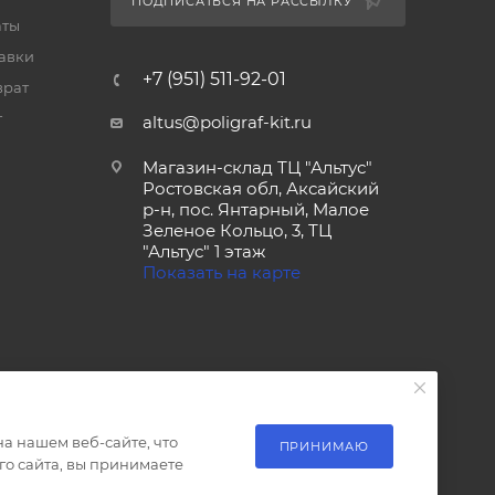
ПОДПИСАТЬСЯ НА РАССЫЛКУ
аты
тавки
+7 (951) 511-92-01
врат
т
altus@poligraf-kit.ru
Магазин-склад ТЦ "Альтус"
Ростовская обл, Аксайский
р-н, пос. Янтарный, Малое
Зеленое Кольцо, 3, ТЦ
"Альтус" 1 этаж
Показать на карте
а нашем веб-сайте, что
ПРИНИМАЮ
о сайта, вы принимаете