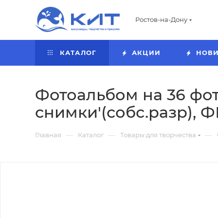
Ростов-на-Дону
КАТАЛОГ
АКЦИИ
НОВ
Фотоальбом на 36 фото 1
снимки'(собс.разр), Ф
—
—
—
Главная
Каталог
Товары для творчества