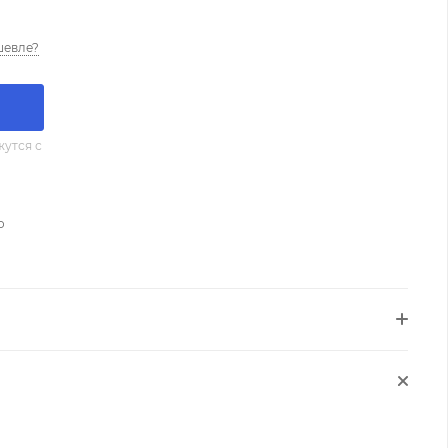
шевле?
утся с
о