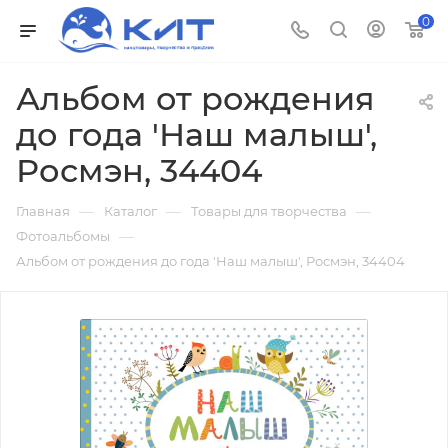
0
Альбом от рождения
до года 'Наш малыш',
Росмэн, 34404
—
—
—
Главная
Каталог
Товары для творчества
—
Фотоальбомы
Альбом от рождения до года 'Наш малыш', Росмэн, 34404