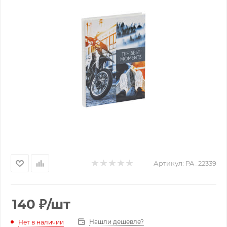
Артикул:
PA_22339
140
₽
/шт
Нашли дешевле?
Нет в наличии