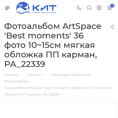
0
Фотоальбом ArtSpace
'Best moments' 36
фото 10~15см мягкая
обложка ПП карман,
PA_22339
—
—
—
Главная
Каталог
Товары для творчества
—
Фотоальбомы
Фотоальбом ArtSpace 'Best moments' 36 фото 10~15см мягкая
обложка ПП карман, PA_22339