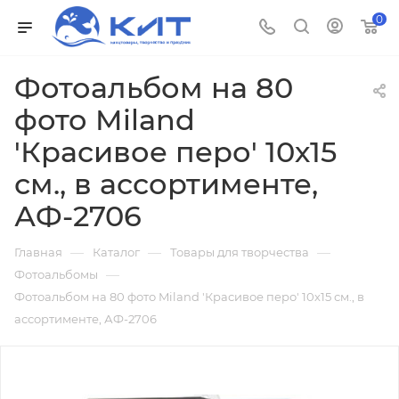
0
Фотоальбом на 80
фото Miland
'Красивое перо' 10х15
см., в ассортименте,
АФ-2706
—
—
—
Главная
Каталог
Товары для творчества
—
Фотоальбомы
Фотоальбом на 80 фото Miland 'Красивое перо' 10х15 см., в
ассортименте, АФ-2706