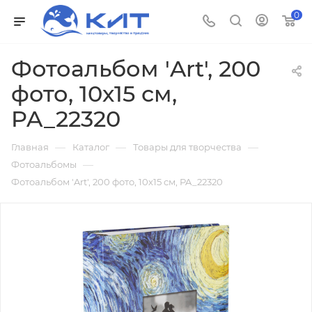
0
Фотоальбом 'Art', 200
фото, 10х15 см,
PA_22320
—
—
—
Главная
Каталог
Товары для творчества
—
Фотоальбомы
Фотоальбом 'Art', 200 фото, 10х15 см, PA_22320