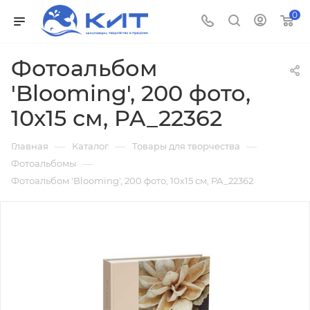
0
Фотоальбом
'Blooming', 200 фото,
10х15 см, PA_22362
—
—
—
Главная
Каталог
Товары для творчества
—
Фотоальбомы
Фотоальбом 'Blooming', 200 фото, 10х15 см, PA_22362