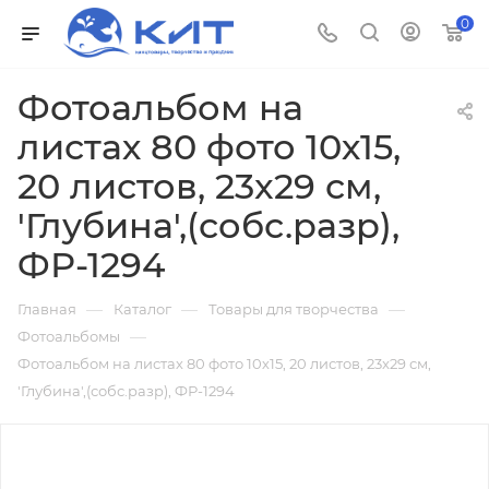
0
Фотоальбом на
листах 80 фото 10х15,
20 листов, 23x29 см,
'Глубина',(собс.разр),
ФР-1294
—
—
—
Главная
Каталог
Товары для творчества
—
Фотоальбомы
Фотоальбом на листах 80 фото 10х15, 20 листов, 23x29 см,
'Глубина',(собс.разр), ФР-1294