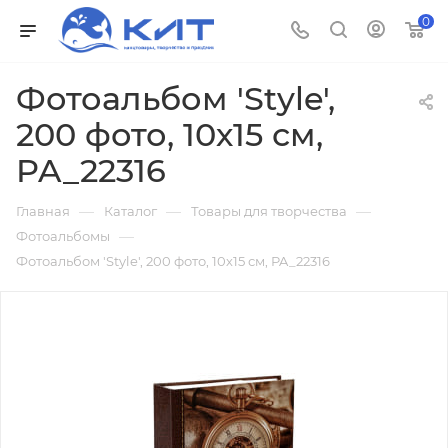
0
Фотоальбом 'Style',
200 фото, 10х15 см,
PA_22316
—
—
—
Главная
Каталог
Товары для творчества
—
Фотоальбомы
Фотоальбом 'Style', 200 фото, 10х15 см, PA_22316