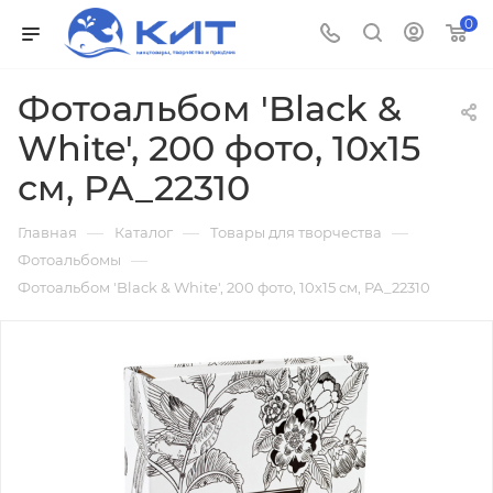
0
Фотоальбом 'Black &
White', 200 фото, 10х15
см, PA_22310
—
—
—
Главная
Каталог
Товары для творчества
—
Фотоальбомы
Фотоальбом 'Black & White', 200 фото, 10х15 см, PA_22310