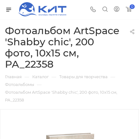
0
Фотоальбом ArtSpace
'Shabby chic', 200
фото, 10х15 см,
PA_22358
—
—
—
Главная
Каталог
Товары для творчества
—
Фотоальбомы
Фотоальбом ArtSpace 'Shabby chic', 200 фото, 10х15 см,
PA_22358