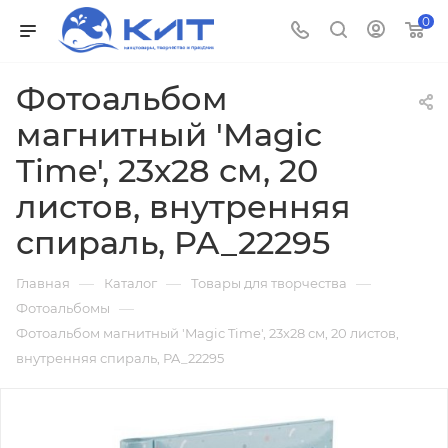
0
Фотоальбом
магнитный 'Magic
Time', 23х28 см, 20
листов, внутренняя
спираль, PA_22295
—
—
—
Главная
Каталог
Товары для творчества
—
Фотоальбомы
Фотоальбом магнитный 'Magic Time', 23х28 см, 20 листов,
внутренняя спираль, PA_22295