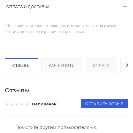
ОПЛАТА И ДОСТАВКА
Цена действительна только для интернет-магазина и может
отличаться от цен в розничных магазинах
ОТЗЫВЫ
КАК КУПИТЬ
ОПЛАТА
Д
Отзывы
ОСТАВИТЬ ОТЗЫВ
Нет оценок
Помогите другим пользователям с