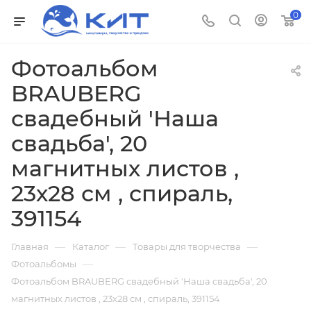
0
Фотоальбом
BRAUBERG
свадебный 'Наша
свадьба', 20
магнитных листов ,
23х28 см , спираль,
391154
—
—
—
Главная
Каталог
Товары для творчества
—
Фотоальбомы
Фотоальбом BRAUBERG свадебный 'Наша свадьба', 20
магнитных листов , 23х28 см , спираль, 391154