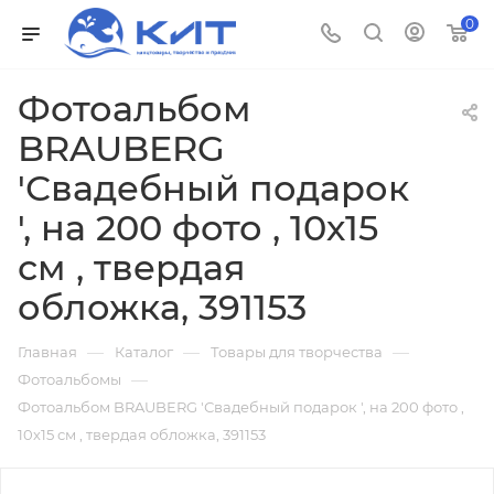
0
Фотоальбом
BRAUBERG
'Свадебный подарок
', на 200 фото , 10х15
см , твердая
обложка, 391153
—
—
—
Главная
Каталог
Товары для творчества
—
Фотоальбомы
Фотоальбом BRAUBERG 'Свадебный подарок ', на 200 фото ,
10х15 см , твердая обложка, 391153