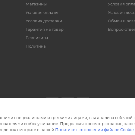
Магазины
Условия опл
Условия оплаты
Условия дос
Условия доставки
Обмен и воз
Гарантия на товар
Вопрос-отве
Реквизиты
Политика
ашими специалистами и третьими лицами, для анализа событий н
ьзователями и обслуживание. Продолжая просмотр страниц нашег
сведения смотрите в нашей
Политике в отношении файлов Cookie
.