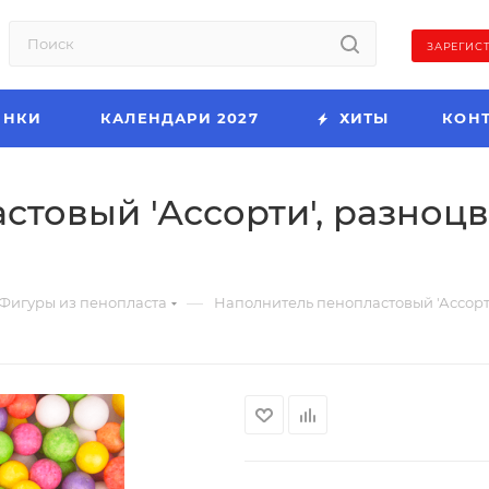
ЗАРЕГИС
ИНКИ
КАЛЕНДАРИ 2027
ХИТЫ
КОН
товый 'Ассорти', разноцве
—
Фигуры из пенопласта
Наполнитель пенопластовый 'Ассорти'