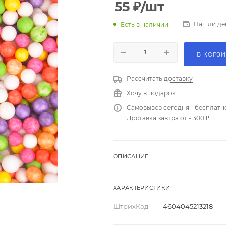
55
₽
/шт
Нашли де
Есть в наличии
В КОРЗ
Рассчитать доставку
Хочу в подарок
Самовывоз сегодня - бесплатн
Доставка завтра от - 300 ₽
ОПИСАНИЕ
ХАРАКТЕРИСТИКИ
ШтрихКод
—
4604045213218