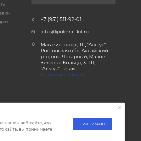
аты
тавки
+7 (951) 511-92-01
врат
т
altus@poligraf-kit.ru
Магазин-склад ТЦ "Альтус"
Ростовская обл, Аксайский
р-н, пос. Янтарный, Малое
Зеленое Кольцо, 3, ТЦ
"Альтус" 1 этаж
Показать на карте
а нашем веб-сайте, что
ПРИНИМАЮ
о сайта, вы принимаете