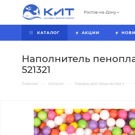
Ростов-на-Дону
КАТАЛОГ
АКЦИИ
НОВ
Наполнитель пеноплас
521321
—
—
—
Главная
Каталог
Товары для творчества