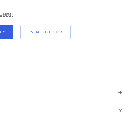
шевле?
ИНУ
КУПИТЬ В 1 КЛИК
о