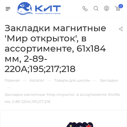
0
Закладки магнитные
'Мир открыток', в
ассортименте, 61х184
мм, 2-89-
220А;195;217;218
—
—
—
Главная
Каталог
Товары для школы
Закладки
—
Закладки магнитные 'Мир открыток', в ассортименте, 61х184
мм, 2-89-220А;195;217;218