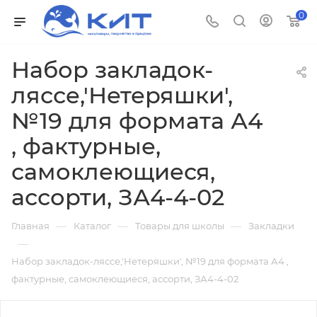
0
Набор закладок-
ляссе,'Нетеряшки',
№19 для формата А4
, фактурные,
самоклеющиеся,
ассорти, ЗА4-4-02
—
—
—
Главная
Каталог
Товары для школы
Закладки
—
Набор закладок-ляссе,'Нетеряшки', №19 для формата А4 ,
фактурные, самоклеющиеся, ассорти, ЗА4-4-02