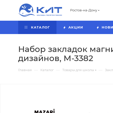
Ростов-на-Дону
КАТАЛОГ
АКЦИИ
НОВ
Набор закладок магни
дизайнов, M-3382
—
—
—
Главная
Каталог
Товары для школы
Зак