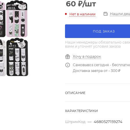
60
₽
/шт
Нашли де
Нет в наличии
ПОД ЗАКАЗ
Наши менеджеры обязательно свяж
вами и уточнят условия заказа
Хочу в подарок
Самовывоз сегодня - бесплатн
Доставка завтра от - 300 ₽
ОПИСАНИЕ
ХАРАКТЕРИСТИКИ
ШтрихКод
—
4680527159274