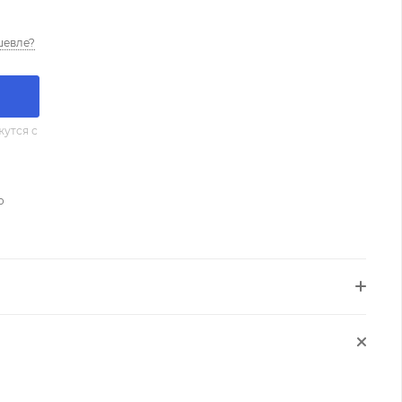
шевле?
утся с
о