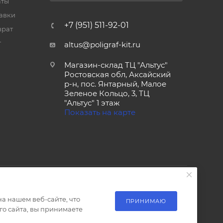
аты
тавки
+7 (951) 511-92-01
врат
т
altus@poligraf-kit.ru
Магазин-склад ТЦ "Альтус"
Ростовская обл, Аксайский
р-н, пос. Янтарный, Малое
Зеленое Кольцо, 3, ТЦ
"Альтус" 1 этаж
Показать на карте
а нашем веб-сайте, что
ПРИНИМАЮ
о сайта, вы принимаете