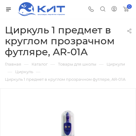
0
Циркуль 1 предмет в
круглом прозрачном
футляре, AR-01А
—
—
—
Главная
Каталог
Товары для школы
Циркули
—
—
Циркуль
Циркуль 1 предмет в круглом прозрачном футляре, AR-01А