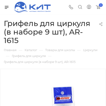
0
Грифель для циркуля
(в наборе 9 шт), AR-
1615
—
—
—
Главная
Каталог
Товары для школы
Циркули
—
—
Грифель для циркуля
Грифель для циркуля (в наборе 9 шт), AR-1615