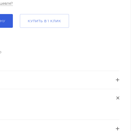
шевле?
ИНУ
КУПИТЬ В 1 КЛИК
о