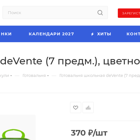
ЗАРЕГИС
ИНКИ
КАЛЕНДАРИ 2027
ХИТЫ
КОН
eVente (7 предм.), цветно
—
—
кули
Готовальня
Готовальня школьная deVente (7 предм
370
₽
/шт