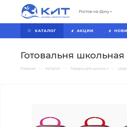
Ростов-на-Дону
КАТАЛОГ
АКЦИИ
НОВ
Готовальня школьная d
—
—
—
Главная
Каталог
Товары для школы
Цир