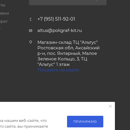
аты
тавки
+7 (951) 511-92-01
врат
т
altus@poligraf-kit.ru
Магазин-склад ТЦ "Альтус"
Ростовская обл, Аксайский
р-н, пос. Янтарный, Малое
Зеленое Кольцо, 3, ТЦ
"Альтус" 1 этаж
Показать на карте
а нашем веб-сайте, что
ПРИНИМАЮ
о сайта, вы принимаете