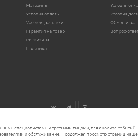
Магазины
Условия опл
Условия оплаты
Условия дос
Условия доставки
Обмен и воз
Гарантия на товар
Вопрос-отве
Реквизиты
Политика
ашими специалистами и третьими лицами, для анализа событий н
ьзователями и обслуживание. Продолжая просмотр страниц нашег