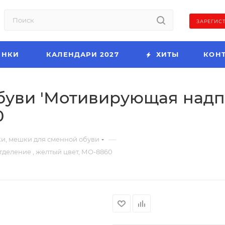
ЗАРЕГИС
ИНКИ
КАЛЕНДАРИ 2027
ХИТЫ
КОН
уви 'Мотивирующая надпис
0
—
и, мешки для сменной обуви
тделение , желтый цвет, МО-8860