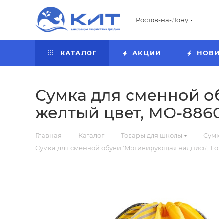
Ростов-на-Дону
КАТАЛОГ
АКЦИИ
НОВ
Сумка для сменной об
желтый цвет, МО-886
—
—
—
Главная
Каталог
Товары для школы
Сумк
Сумка для сменной обуви 'Мотивирующая надпись', 1 о