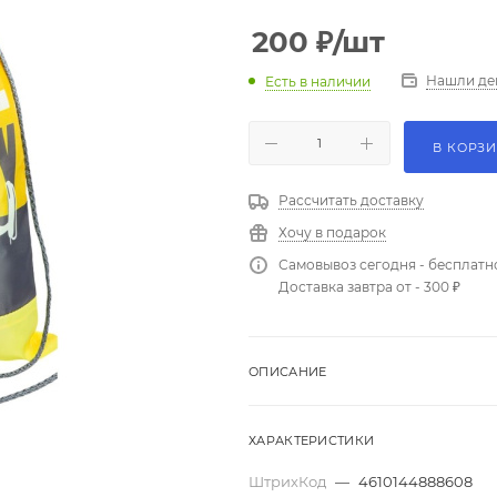
200
₽
/шт
Нашли де
Есть в наличии
В КОРЗ
Рассчитать доставку
Хочу в подарок
Самовывоз сегодня - бесплатн
Доставка завтра от - 300 ₽
ОПИСАНИЕ
ХАРАКТЕРИСТИКИ
ШтрихКод
—
4610144888608