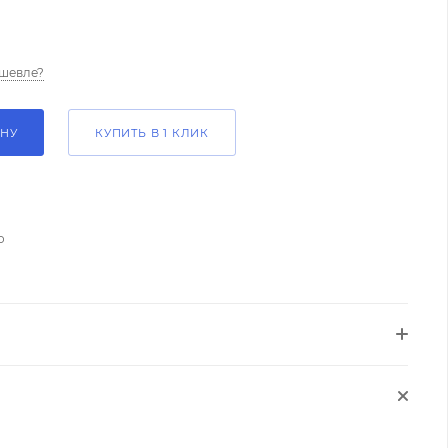
шевле?
ИНУ
КУПИТЬ В 1 КЛИК
о