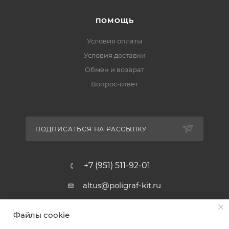
ПОМОЩЬ
Условия оплаты
Условия доставки
Обмен и возврат
Вопрос-ответ
ПОДПИСАТЬСЯ НА РАССЫЛКУ
+7 (951) 511-92-01
altus@poligraf-kit.ru
Магазин-склад ТЦ "Альтус"
Файлы cookie
Ростовская обл, Аксайский р-н,
пос. Янтарный, Малое Зеленое