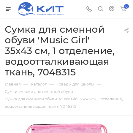
0
Сумка для сменной
обуви 'Music Girl'
35x43 см, 1 отделение,
водоотталкивающая
ткань, 7048315
—
—
—
Главная
Каталог
Товары для школы
—
Сумки, мешки для сменной обуви
Сумка для сменной обуви 'Music Girl' 35x43 см, 1 отделение,
водоотталкивающая ткань, 7048315