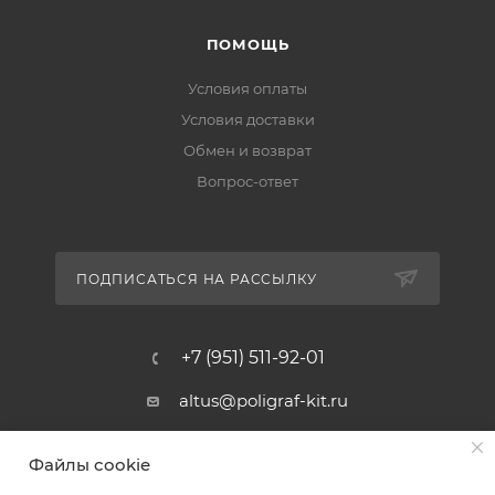
ПОМОЩЬ
Условия оплаты
Условия доставки
Обмен и возврат
Вопрос-ответ
ПОДПИСАТЬСЯ НА РАССЫЛКУ
+7 (951) 511-92-01
altus@poligraf-kit.ru
Магазин-склад ТЦ "Альтус"
Файлы cookie
Ростовская обл, Аксайский р-н,
пос. Янтарный, Малое Зеленое