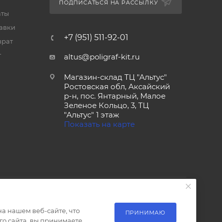
ПОДПИСАТЬСЯ НА РАССЫЛКУ
аты
тавки
+7 (951) 511-92-01
врат
т
altus@poligraf-kit.ru
Магазин-склад ТЦ "Альтус"
Ростовская обл, Аксайский
р-н, пос. Янтарный, Малое
Зеленое Кольцо, 3, ТЦ
"Альтус" 1 этаж
Показать на карте
а нашем веб-сайте, что
ПРИНИМАЮ
о сайта, вы принимаете