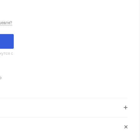
шевле?
утся с
о