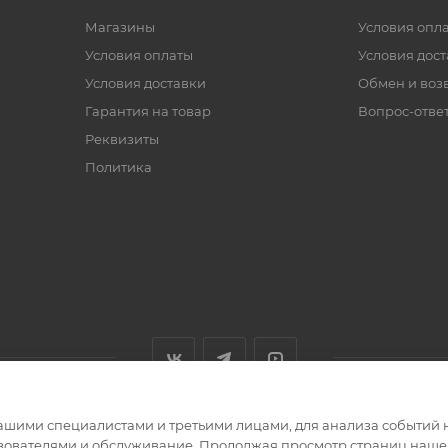
Магазины
Условия опл
Условия оплаты
Условия дос
Условия доставки
Обмен и воз
Гарантия на товар
Вопрос-отве
Реквизиты
Политика
ашими специалистами и третьими лицами, для анализа событий н
ьзователями и обслуживание. Продолжая просмотр страниц нашег