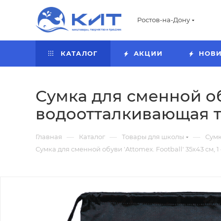
Ростов-на-Дону
КАТАЛОГ
АКЦИИ
НОВ
Сумка для сменной обу
водоотталкивающая т
—
—
—
Главная
Каталог
Товары для школы
Сумк
Сумка для сменной обуви 'Attomex. Football' 35x43 см,