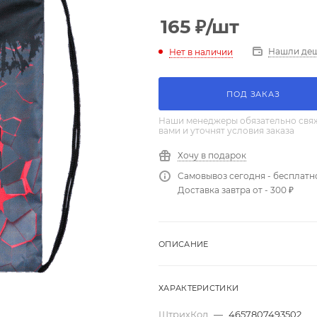
165
₽
/шт
Нашли де
Нет в наличии
ПОД ЗАКАЗ
Наши менеджеры обязательно свяж
вами и уточнят условия заказа
Хочу в подарок
Самовывоз сегодня - бесплатн
Доставка завтра от - 300 ₽
ОПИСАНИЕ
ХАРАКТЕРИСТИКИ
ШтрихКод
—
4657807493502