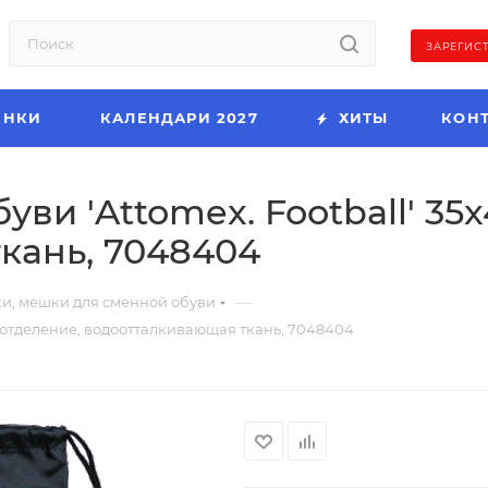
ЗАРЕГИС
ИНКИ
КАЛЕНДАРИ 2027
ХИТЫ
КОН
ви 'Attomex. Football' 35x
кань, 7048404
—
и, мешки для сменной обуви
 1 отделение, водоотталкивающая ткань, 7048404