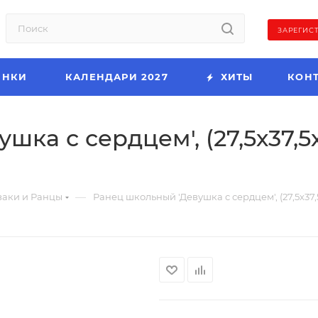
ЗАРЕГИС
ИНКИ
КАЛЕНДАРИ 2027
ХИТЫ
КОН
ка с сердцем', (27,5х37,5х
—
аки и Ранцы
Ранец школьный 'Девушка с сердцем', (27,5х37,5