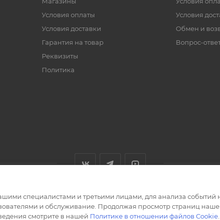
Магазины
Условия опл
Условия оплаты
Условия дос
Условия доставки
Обмен и воз
Гарантия на товар
Вопрос-отве
Реквизиты
Политика
ашими специалистами и третьими лицами, для анализа событий н
ьзователями и обслуживание. Продолжая просмотр страниц нашег
сведения смотрите в нашей
Политике в отношении файлов Cookie
.