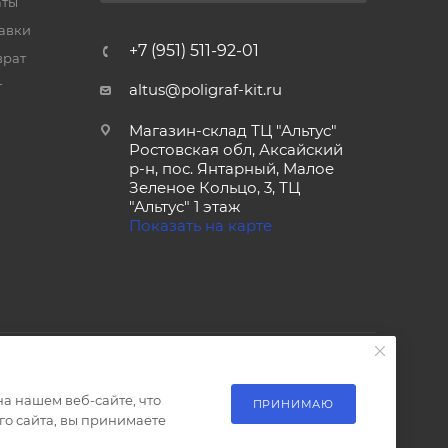
аты
тавки
+7 (951) 511-92-01
врат
т
altus@poligraf-kit.ru
Магазин-склад ТЦ "Альтус"
Ростовская обл, Аксайский
р-н, пос. Янтарный, Малое
Зеленое Кольцо, 3, ТЦ
"Альтус" 1 этаж
Показать на карте
а нашем веб-сайте, что
ПРИНИМАЮ
о сайта, вы принимаете