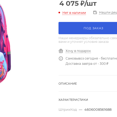
4 075
₽
/шт
Нашли де
Нет в наличии
ПОД ЗАКАЗ
Наши менеджеры обязательно свяж
вами и уточнят условия заказа
Хочу в подарок
Самовывоз сегодня - бесплатн
Доставка завтра от - 300 ₽
ОПИСАНИЕ
ХАРАКТЕРИСТИКИ
ШтрихКод
—
4606008561688