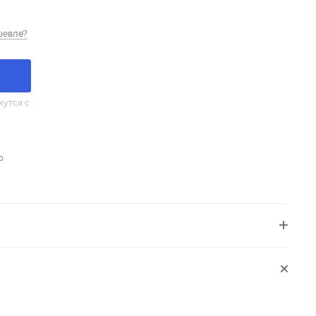
шевле?
утся с
о