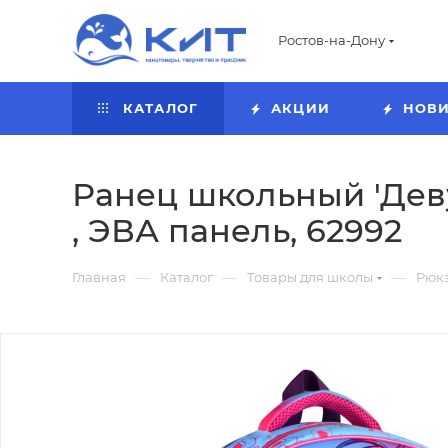
Ростов-на-Дону
КАТАЛОГ
АКЦИИ
НОВ
Ранец школьный 'Девуш
, ЭВА панель, 62992
—
—
—
Главная
Каталог
Товары для школы
Рюкз