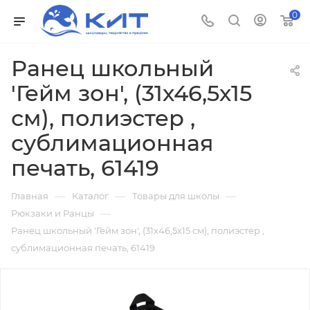
0
Ранец школьный
'Гейм зон', (31х46,5х15
см), полиэстер ,
сублимационная
печать, 61419
—
—
—
Главная
Каталог
Товары для школы
—
Рюкзаки и Ранцы
Ранец школьный 'Гейм зон', (31х46,5х15 см), полиэстер ,
сублимационная печать, 61419