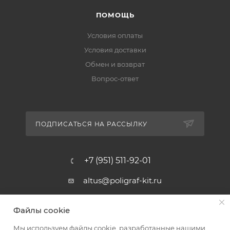
ПОМОЩЬ
Условия оплаты
Условия доставки
Обмен и возврат
Вопрос-ответ
ПОДПИСАТЬСЯ НА РАССЫЛКУ
+7 (951) 511-92-01
altus@poligraf-kit.ru
Магазин-склад ТЦ "Альтус"
Файлы cookie
Ростовская обл, Аксайский р-н,
пос. Янтарный, Малое Зеленое
Мы используем файлы cookie, разработанные нашими