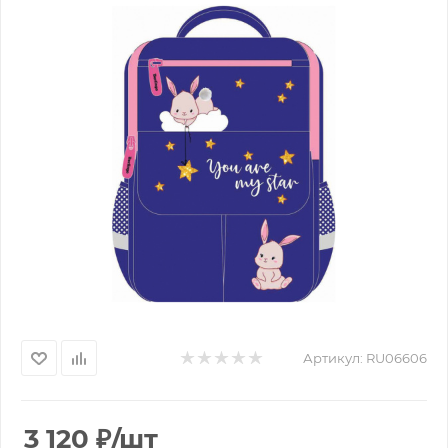
Артикул:
RU06606
3 120
₽
/шт