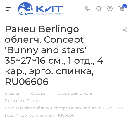
0
Ранец Berlingo
облегч. Concept
'Bunny and stars'
35~27~16 см., 1 отд., 4
кар., эрго. спинка,
RU06606
—
—
—
Главная
Каталог
Товары для школы
—
Рюкзаки и Ранцы
Ранец Berlingo облегч. Concept 'Bunny and stars' 35~27~16 см.,
1 отд., 4 кар., эрго. спинка, RU06606