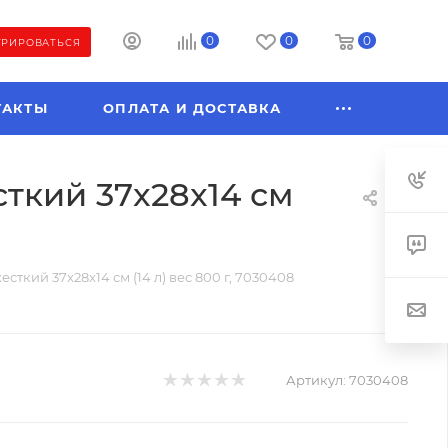
0
0
0
ТРИРОВАТЬСЯ
ТАКТЫ
ОПЛАТА И ДОСТАВКА
сткий 37x28x14 см
сткий 37x28x14 см (14 л) вес 800 г, 7030408
Артикул:
7030408