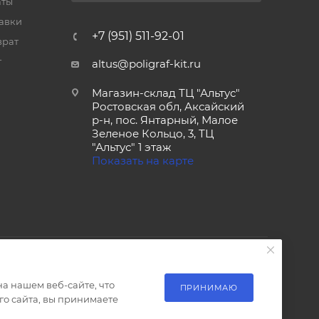
аты
тавки
+7 (951) 511-92-01
врат
т
altus@poligraf-kit.ru
Магазин-склад ТЦ "Альтус"
Ростовская обл, Аксайский
р-н, пос. Янтарный, Малое
Зеленое Кольцо, 3, ТЦ
"Альтус" 1 этаж
Показать на карте
а нашем веб-сайте, что
ПРИНИМАЮ
о сайта, вы принимаете