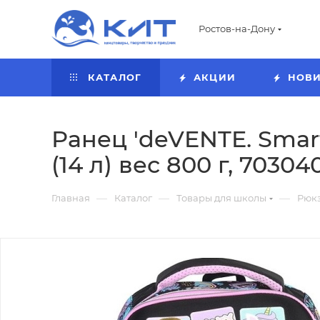
Ростов-на-Дону
КАТАЛОГ
АКЦИИ
НОВ
Ранец 'deVENTE. Smart
(14 л) вес 800 г, 70304
—
—
—
Главная
Каталог
Товары для школы
Рюкз