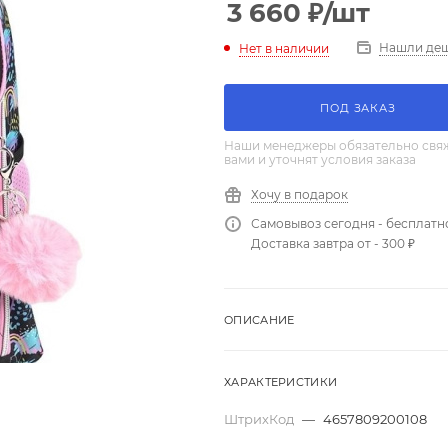
3 660
₽
/шт
Нашли де
Нет в наличии
ПОД ЗАКАЗ
Наши менеджеры обязательно свяж
вами и уточнят условия заказа
Хочу в подарок
Самовывоз сегодня - бесплатн
Доставка завтра от - 300 ₽
ОПИСАНИЕ
ХАРАКТЕРИСТИКИ
ШтрихКод
—
4657809200108