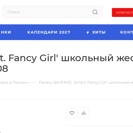
ЗАРЕГИС
ИНКИ
КАЛЕНДАРИ 2027
ХИТЫ
КОН
. Fancy Girl' школьный же
08
—
аки и Ранцы
Ранец 'deVENTE. Smart. Fancy Girl' школьный же