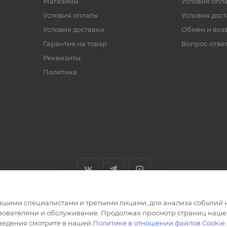
Магазины
Условия опл
Условия оплаты
Условия дос
Условия доставки
Обмен и воз
Гарантия на товар
Вопрос-отве
Реквизиты
Политика
ашими специалистами и третьими лицами, для анализа событий н
ьзователями и обслуживание. Продолжая просмотр страниц нашег
сведения смотрите в нашей
Политике в отношении файлов Cookie
.