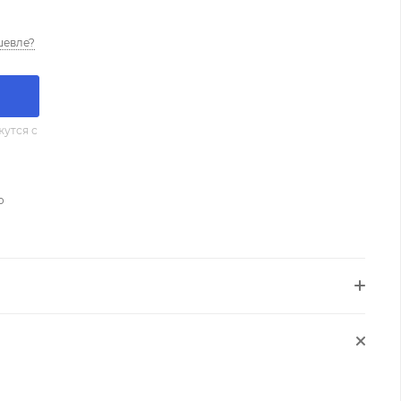
шевле?
утся с
о