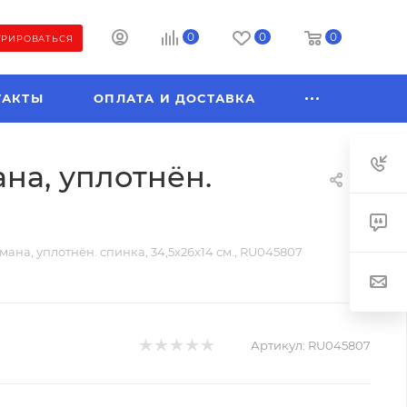
0
0
0
ТРИРОВАТЬСЯ
ТАКТЫ
ОПЛАТА И ДОСТАВКА
ана, уплотнён.
армана, уплотнён. спинка, 34,5х26х14 см., RU045807
Артикул:
RU045807