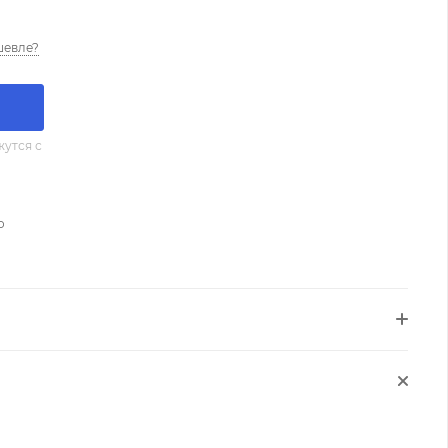
шевле?
утся с
о