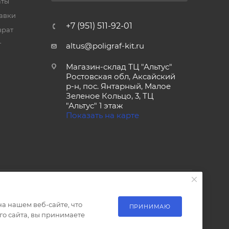
аты
тавки
+7 (951) 511-92-01
врат
т
altus@poligraf-kit.ru
Магазин-склад ТЦ "Альтус"
Ростовская обл, Аксайский
р-н, пос. Янтарный, Малое
Зеленое Кольцо, 3, ТЦ
"Альтус" 1 этаж
Показать на карте
а нашем веб-сайте, что
ПРИНИМАЮ
о сайта, вы принимаете