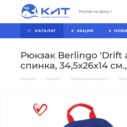
Ростов-на-Дону
КАТАЛОГ
АКЦИИ
НОВ
Рюкзак Berlingo 'Drift
спинка, 34,5х26х14 см
—
—
—
Главная
Каталог
Товары для школы
Рюкз