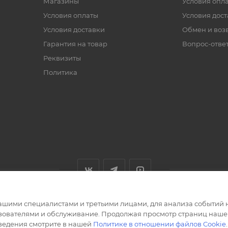
Магазины
Условия опл
Условия оплаты
Условия дос
Условия доставки
Обмен и воз
Гарантия на товар
Вопрос-отве
Реквизиты
Политика
ашими специалистами и третьими лицами, для анализа событий н
ьзователями и обслуживание. Продолжая просмотр страниц нашег
сведения смотрите в нашей
Политике в отношении файлов Cookie
.