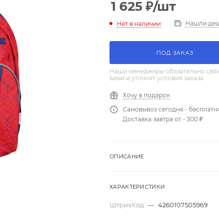
1 625
₽
/шт
Нашли де
Нет в наличии
ПОД ЗАКАЗ
Наши менеджеры обязательно свяж
вами и уточнят условия заказа
Хочу в подарок
Самовывоз сегодня - бесплатн
Доставка завтра от - 300 ₽
ОПИСАНИЕ
ХАРАКТЕРИСТИКИ
ШтрихКод
—
4260107505969