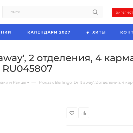
ЗАРЕГИС
ИНКИ
КАЛЕНДАРИ 2027
ХИТЫ
КОН
 away', 2 отделения, 4 карм
., RU045807
—
аки и Ранцы
Рюкзак Berlingo 'Drift away', 2 отделения, 4 к