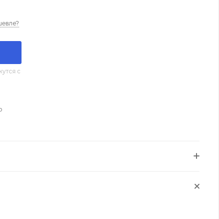
шевле?
утся с
о