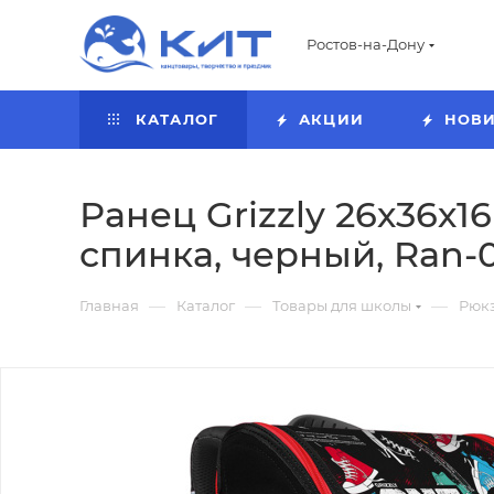
Ростов-на-Дону
КАТАЛОГ
АКЦИИ
НОВ
Ранец Grizzly 26х36х16
спинка, черный, Ran-0
—
—
—
Главная
Каталог
Товары для школы
Рюкз