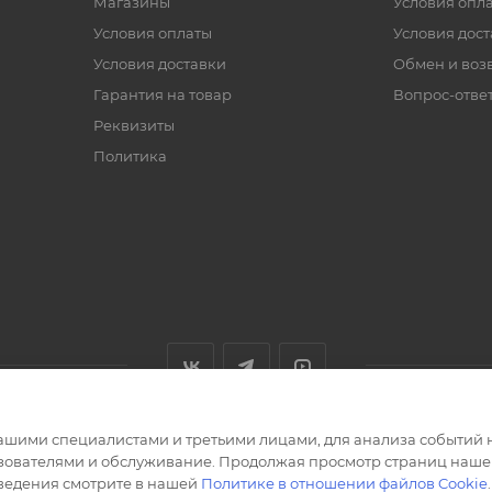
Магазины
Условия опл
Условия оплаты
Условия дос
Условия доставки
Обмен и воз
Гарантия на товар
Вопрос-отве
Реквизиты
Политика
ашими специалистами и третьими лицами, для анализа событий н
ьзователями и обслуживание. Продолжая просмотр страниц нашег
сведения смотрите в нашей
Политике в отношении файлов Cookie
.