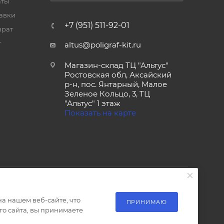
аты
тавки
+7 (951) 511-92-01
врат
т
altus@poligraf-kit.ru
Магазин-склад ТЦ "Альтус"
Ростовская обл, Аксайский
р-н, пос. Янтарный, Малое
Зеленое Кольцо, 3, ТЦ
"Альтус" 1 этаж
Показать на карте
а нашем веб-сайте, что
ПРИНИМАЮ
о сайта, вы принимаете