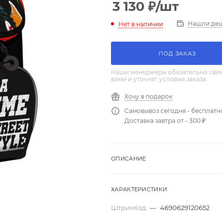
3 130
₽
/шт
Нашли де
Нет в наличии
ПОД ЗАКАЗ
Наши менеджеры обязательно свяж
вами и уточнят условия заказа
Хочу в подарок
Самовывоз сегодня - бесплатн
Доставка завтра от - 300 ₽
ОПИСАНИЕ
ХАРАКТЕРИСТИКИ
ШтрихКод
—
4690629120652