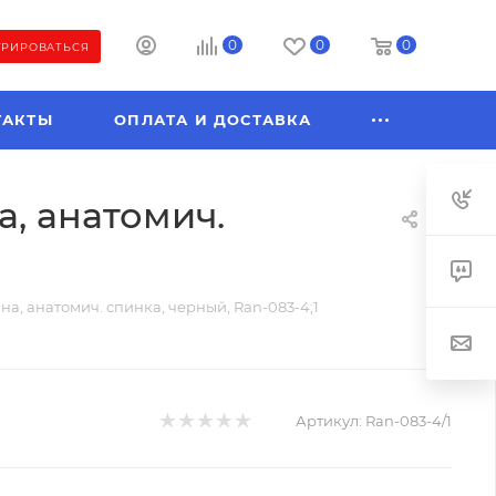
0
0
0
ТРИРОВАТЬСЯ
ТАКТЫ
ОПЛАТА И ДОСТАВКА
на, анатомич.
мана, анатомич. спинка, черный, Ran-083-4;1
Артикул:
Ran-083-4/1