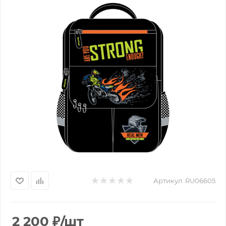
Артикул:
RU06605
2 200
₽
/шт