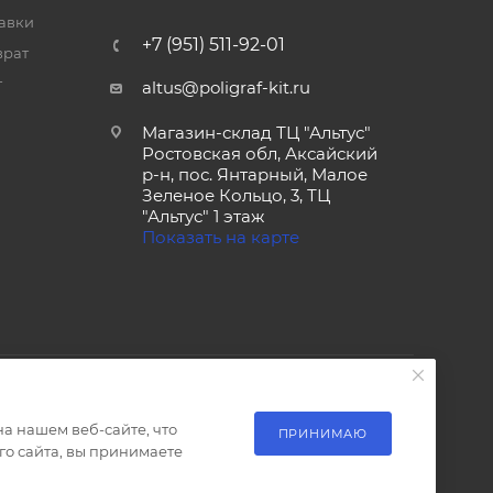
тавки
+7 (951) 511-92-01
врат
т
altus@poligraf-kit.ru
Магазин-склад ТЦ "Альтус"
Ростовская обл, Аксайский
р-н, пос. Янтарный, Малое
Зеленое Кольцо, 3, ТЦ
"Альтус" 1 этаж
Показать на карте
а нашем веб-сайте, что
ПРИНИМАЮ
о сайта, вы принимаете