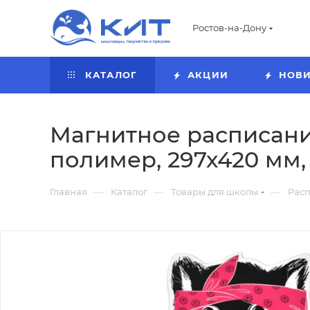
Ростов-на-Дону
КАТАЛОГ
АКЦИИ
НОВ
Магнитное расписан
полимер, 297х420 мм,
—
—
—
Главная
Каталог
Товары для школы
Расп