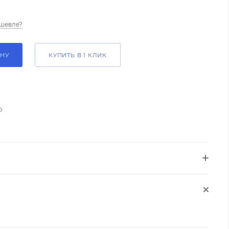
шевле?
ИНУ
КУПИТЬ В 1 КЛИК
о