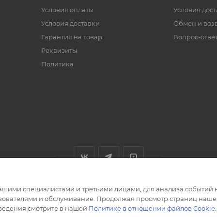
Условия оплаты
Условия дос
Условия доставки
Обмен и воз
Гарантия на товар
Вопрос-отве
Реквизиты
Политика
ашими специалистами и третьими лицами, для анализа событий н
ьзователями и обслуживание. Продолжая просмотр страниц нашег
сведения смотрите в нашей
Политике в отношении файлов Cookie
.