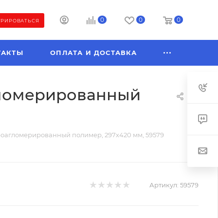
0
0
0
ТРИРОВАТЬСЯ
ТАКТЫ
ОПЛАТА И ДОСТАВКА
гломерированный
оагломерированный полимер, 297х420 мм, 59579
Артикул:
59579