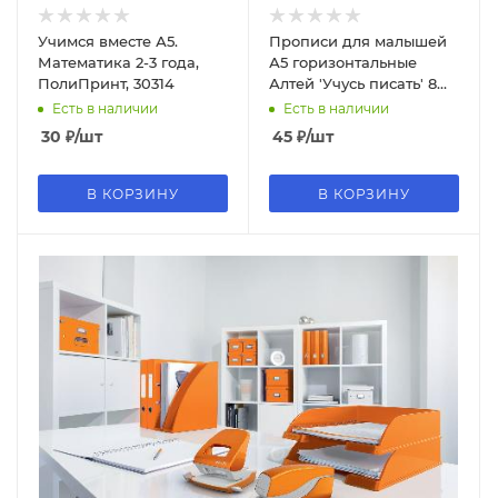
Учимся вместе А5.
Прописи для малышей
Математика 2-3 года,
А5 горизонтальные
ПолиПринт, 30314
Алтей 'Учусь писать' 8
стр., 978-5-001-61370-1
Есть в наличии
Есть в наличии
30
₽
/шт
45
₽
/шт
В КОРЗИНУ
В КОРЗИНУ