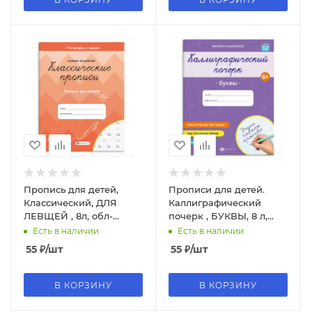
Пропись для детей,
Прописи для детей.
Классический, ДЛЯ
Каллиграфический
ЛЕВЩЕЙ , 8л, обл-
почерк , БУКВЫ, 8 л,
краск.мелов, 70127
обл-мелов, бум, 70108
Есть в наличии
Есть в наличии
55
₽
/шт
55
₽
/шт
В КОРЗИНУ
В КОРЗИНУ