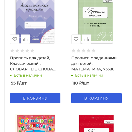
Пропись для детей,
Прописи с заданиями
Классический ,
для детей,
СЛОВАРНЫЕ СЛОВА
МАТЕМАТИКА, 73386
,165х205мм, 8л., обл.-
Есть в наличии
Есть в наличии
мелов.бум, 70129
55
₽
/шт
110
₽
/шт
В КОРЗИНУ
В КОРЗИНУ