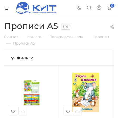
0
Прописи А5
125
—
—
—
Главная
Каталог
Товары для школы
Прописи
—
Прописи А5
ФИЛЬТР