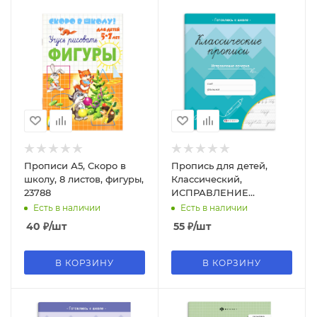
Прописи А5, Скоро в
Пропись для детей,
школу, 8 листов, фигуры,
Классический,
23788
ИСПРАВЛЕНИЕ
ПОЧЕРКА, 8л, обл-
Есть в наличии
Есть в наличии
краск.мелов,70128
40
₽
/шт
55
₽
/шт
В КОРЗИНУ
В КОРЗИНУ