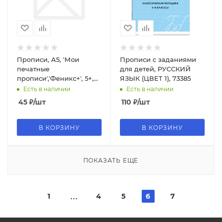
Прописи, А5, 'Мои
Прописи с заданиями
печатные
для детей, РУССКИЙ
прописи','Феникс+', 5+,
ЯЗЫК (ЦВЕТ 1), 73385
160х230мм, 8 листов, в
Есть в наличии
Есть в наличии
ассортименте,
45
₽
/шт
110
₽
/шт
53754;55;56
В КОРЗИНУ
В КОРЗИНУ
ПОКАЗАТЬ ЕЩЕ
1
4
5
6
7