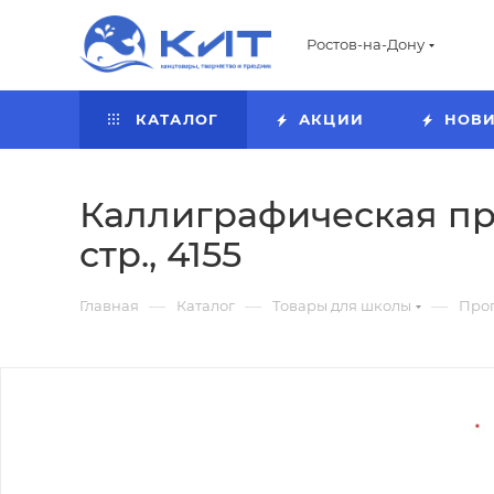
Ростов-на-Дону
КАТАЛОГ
АКЦИИ
НОВ
Каллиграфическая про
стр., 4155
—
—
—
Главная
Каталог
Товары для школы
Про