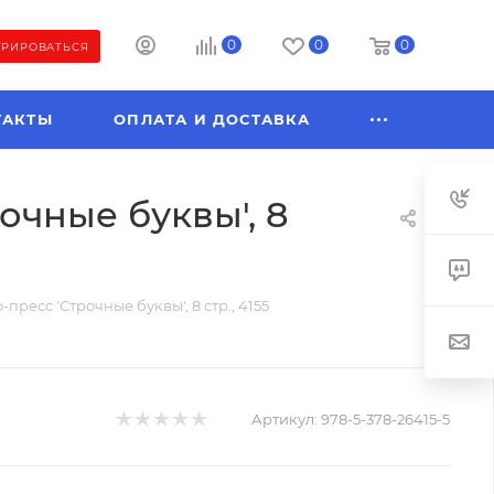
0
0
0
ТРИРОВАТЬСЯ
ТАКТЫ
ОПЛАТА И ДОСТАВКА
чные буквы', 8
ресс 'Строчные буквы', 8 стр., 4155
Артикул:
978-5-378-26415-5