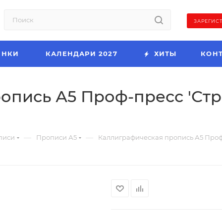
ЗАРЕГИС
ИНКИ
КАЛЕНДАРИ 2027
ХИТЫ
КОН
пись А5 Проф-пресс 'Стро
—
—
писи
Прописи А5
Каллиграфическая пропись А5 Проф-п