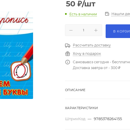
50
₽
/шт
Нашли де
Есть в наличии
В КОРЗ
Рассчитать доставку
Хочу в подарок
Самовывоз сегодня - бесплатн
Доставка завтра от - 300 ₽
ОПИСАНИЕ
ХАРАКТЕРИСТИКИ
ШтрихКод
—
9785378264155