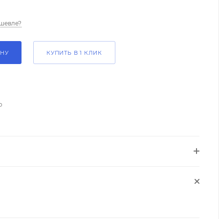
шевле?
ИНУ
КУПИТЬ В 1 КЛИК
о