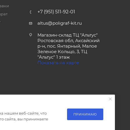
тавки
+7 (951) 511-92-01
врат
т
altus@poligraf-kit.ru
Магазин-склад ТЦ "Альтус"
Ростовская обл, Аксайский
р-н, пос. Янтарный, Малое
Зеленое Кольцо, 3, ТЦ
"Альтус" 1 этаж
Показать на карте
а нашем веб-сайте, что
ПРИНИМАЮ
о сайта, вы принимаете