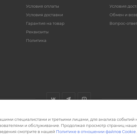
Условия оплаты
Условия дос
Условия доставки
Обмен и воз
Гарантия на товар
Вопрос-отве
Реквизиты
Политика
ашими специалистами и третьими лицами, для анализа событий н
ьзователями и обслуживание. Продолжая просмотр страниц нашег
сведения смотрите в нашей
Политике в отношении файлов Cookie
.