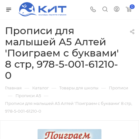
0
Прописи для
малышей А5 Алтей
'Поиграем с буквами'
8 стр, 978-5-001-61210-
0
—
—
—
Главная
Каталог
Товары для школы
Прописи
—
—
Прописи А5
Прописи для малышей А5 Алтей 'Поиграем с буквами' 8 стр,
978-5-001-61210-0