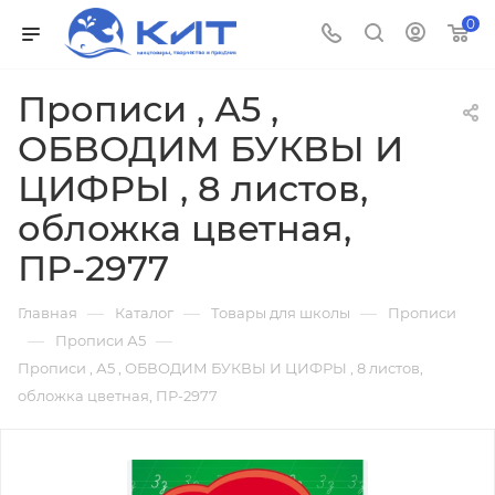
0
Прописи , А5 ,
ОБВОДИМ БУКВЫ И
ЦИФРЫ , 8 листов,
обложка цветная,
ПР-2977
—
—
—
Главная
Каталог
Товары для школы
Прописи
—
—
Прописи А5
Прописи , А5 , ОБВОДИМ БУКВЫ И ЦИФРЫ , 8 листов,
обложка цветная, ПР-2977