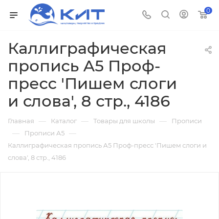
0
Каллиграфическая
пропись А5 Проф-
пресс 'Пишем слоги
и слова', 8 стр., 4186
—
—
—
Главная
Каталог
Товары для школы
Прописи
—
—
Прописи А5
Каллиграфическая пропись А5 Проф-пресс 'Пишем слоги и
слова', 8 стр., 4186