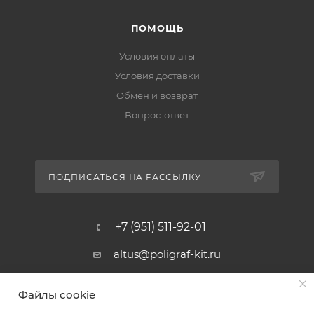
ПОМОЩЬ
Условия оплаты
Условия доставки
Обмен и возврат
Вопрос-ответ
ПОДПИСАТЬСЯ НА РАССЫЛКУ
+7 (951) 511-92-01
altus@poligraf-kit.ru
Магазин-склад ТЦ "Альтус"
Файлы cookie
Ростовская обл, Аксайский р-н,
пос. Янтарный, Малое Зеленое