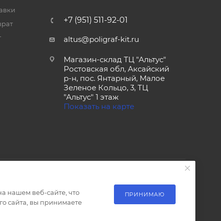
тавки
+7 (951) 511-92-01
врат
т
altus@poligraf-kit.ru
Магазин-склад ТЦ "Альтус"
Ростовская обл, Аксайский
р-н, пос. Янтарный, Малое
Зеленое Кольцо, 3, ТЦ
"Альтус" 1 этаж
Показать на карте
а нашем веб-сайте, что
ПРИНИМАЮ
о сайта, вы принимаете