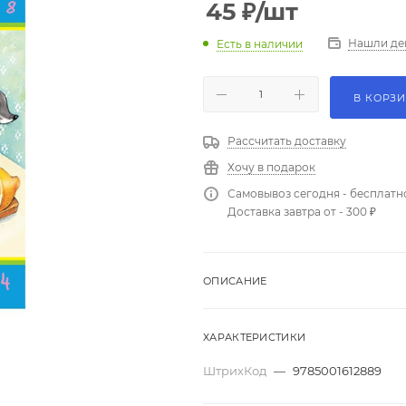
45
₽
/шт
Нашли де
Есть в наличии
В КОРЗ
Рассчитать доставку
Хочу в подарок
Самовывоз сегодня - бесплатн
Доставка завтра от - 300 ₽
ОПИСАНИЕ
ХАРАКТЕРИСТИКИ
ШтрихКод
—
9785001612889