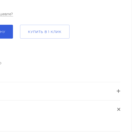
шевле?
ИНУ
КУПИТЬ В 1 КЛИК
о