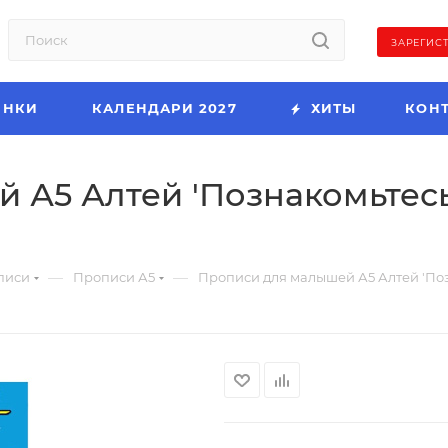
ЗАРЕГИС
ИНКИ
КАЛЕНДАРИ 2027
ХИТЫ
КОН
А5 Алтей 'Познакомьтесь-
—
—
писи
Прописи А5
Прописи для малышей А5 Алтей 'Позн