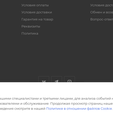
Условия оплаты
Условия дос
Условия доставки
Обмен и воз
Гарантия на товар
Вопрос-отве
Реквизиты
Политика
ашими специалистами и третьими лицами, для анализа событий н
ьзователями и обслуживание. Продолжая просмотр страниц нашег
сведения смотрите в нашей
Политике в отношении файлов Cookie
.