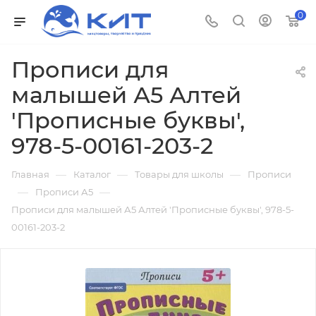
0
Прописи для
малышей А5 Алтей
'Прописные буквы',
978-5-00161-203-2
—
—
—
Главная
Каталог
Товары для школы
Прописи
—
—
Прописи А5
Прописи для малышей А5 Алтей 'Прописные буквы', 978-5-
00161-203-2