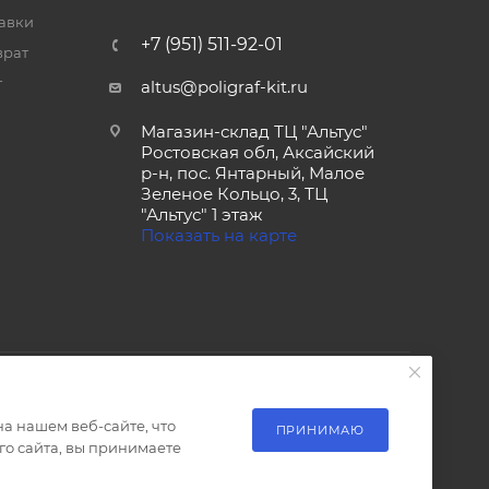
тавки
+7 (951) 511-92-01
врат
т
altus@poligraf-kit.ru
Магазин-склад ТЦ "Альтус"
Ростовская обл, Аксайский
р-н, пос. Янтарный, Малое
Зеленое Кольцо, 3, ТЦ
"Альтус" 1 этаж
Показать на карте
а нашем веб-сайте, что
ПРИНИМАЮ
о сайта, вы принимаете