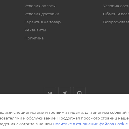
Условия оплаты
Условия дос
Условия доставки
Обмен и воз
Гарантия на товар
Вопрос-отве
Реквизиты
Политика
ашими специалистами и третьими лицами, для анализа событий н
ьзователями и обслуживание. Продолжая просмотр страниц нашег
сведения смотрите в нашей
Политике в отношении файлов Cookie
.