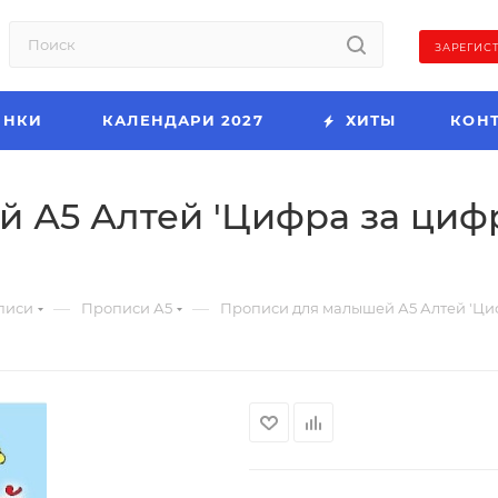
ЗАРЕГИС
ИНКИ
КАЛЕНДАРИ 2027
ХИТЫ
КОН
А5 Алтей 'Цифра за цифро
—
—
писи
Прописи А5
Прописи для малышей А5 Алтей 'Цифр