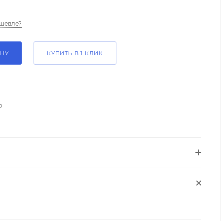
шевле?
ИНУ
КУПИТЬ В 1 КЛИК
о