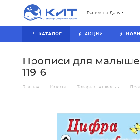
Ростов-на-Дону
КАТАЛОГ
АКЦИИ
НОВ
Прописи для малышей 
119-6
—
—
—
Главная
Каталог
Товары для школы
Про