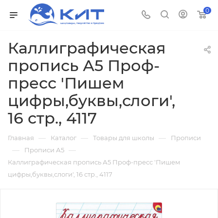
0
Каллиграфическая
пропись А5 Проф-
пресс 'Пишем
цифры,буквы,слоги',
16 стр., 4117
—
—
—
Главная
Каталог
Товары для школы
Прописи
—
—
Прописи А5
Каллиграфическая пропись А5 Проф-пресс 'Пишем
цифры,буквы,слоги', 16 стр., 4117