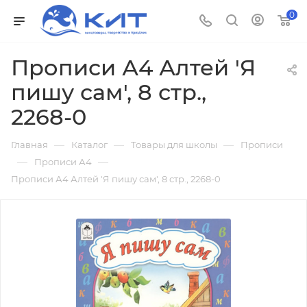
0
Прописи А4 Алтей 'Я
пишу сам', 8 стр.,
2268-0
—
—
—
Главная
Каталог
Товары для школы
Прописи
—
—
Прописи А4
Прописи А4 Алтей 'Я пишу сам', 8 стр., 2268-0