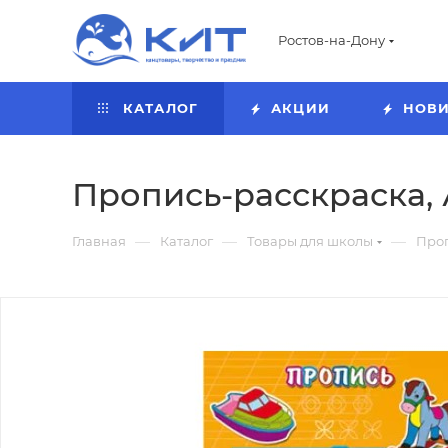
Ростов-на-Дону
КАТАЛОГ
АКЦИИ
НОВ
Пропись-расскраска, А
—
—
—
Главная
Каталог
Товары для школы
Про