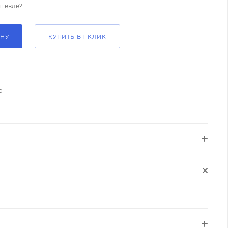
шевле?
ИНУ
КУПИТЬ В 1 КЛИК
о