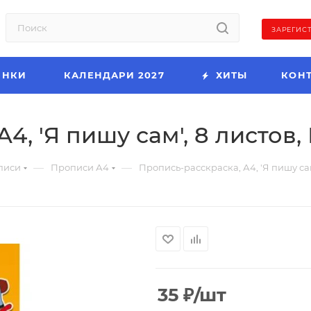
ЗАРЕГИС
ИНКИ
КАЛЕНДАРИ 2027
ХИТЫ
КОН
4, 'Я пишу сам', 8 листов,
—
—
писи
Прописи А4
Пропись-расскраска, А4, 'Я пишу сам
35
₽
/шт