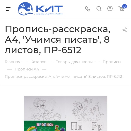
0
Пропись-расскраска,
А4, 'Учимся писать', 8
листов, ПР-6512
—
—
—
Главная
Каталог
Товары для школы
Прописи
—
—
Прописи А4
Пропись-расскраска, А4, 'Учимся писать', 8 листов, ПР-6512