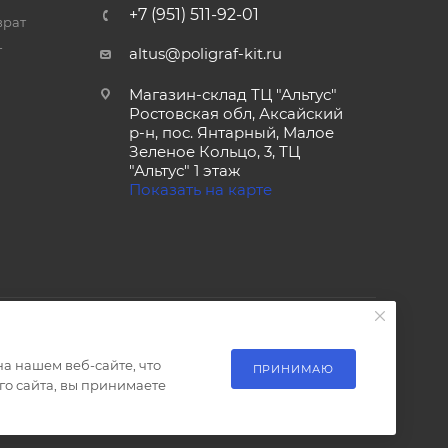
+7 (951) 511-92-01
врат
т
altus@poligraf-kit.ru
Магазин-склад ТЦ "Альтус"
Ростовская обл, Аксайский
р-н, пос. Янтарный, Малое
Зеленое Кольцо, 3, ТЦ
"Альтус" 1 этаж
Показать на карте
а нашем веб-сайте, что
ПРИНИМАЮ
о сайта, вы принимаете