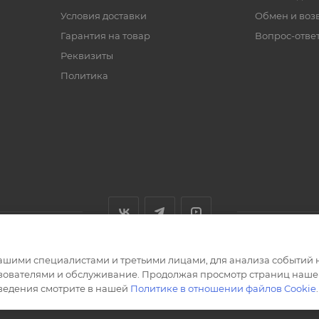
Условия доставки
Обмен и воз
Гарантия на товар
Вопрос-отве
Реквизиты
Политика
ашими специалистами и третьими лицами, для анализа событий н
ьзователями и обслуживание. Продолжая просмотр страниц нашег
сведения смотрите в нашей
Политике в отношении файлов Cookie
.