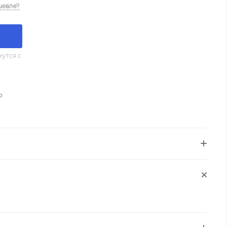
шевле?
утся с
о