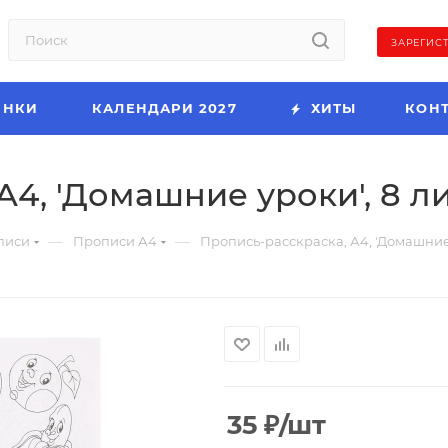
ЗАРЕГИС
ИНКИ
КАЛЕНДАРИ 2027
ХИТЫ
КОН
4, 'Домашние уроки', 8 ли
—
—
писи
Прописи А4
Пропись-расскраска, А4, 'Домашние 
35
₽
/шт