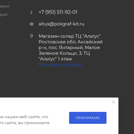
тавки
+7 (951) 511-92-01
врат
т
altus@poligraf-kit.ru
Магазин-склад ТЦ "Альтус"
Ростовская обл, Аксайский
р-н, пос. Янтарный, Малое
Зеленое Кольцо, 3, ТЦ
"Альтус" 1 этаж
Показать на карте
а нашем веб-сайте, что
ПРИНИМАЮ
о сайта, вы принимаете