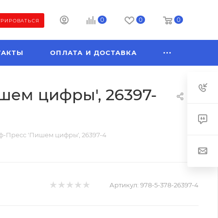
0
0
0
ТРИРОВАТЬСЯ
ТАКТЫ
ОПЛАТА И ДОСТАВКА
ем цифры', 26397-
-Пресс 'Пишем цифры', 26397-4
Артикул:
978-5-378-26397-4