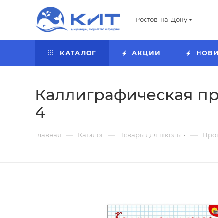
Ростов-на-Дону
КАТАЛОГ
АКЦИИ
НОВ
Каллиграфическая пр
4
—
—
—
Главная
Каталог
Товары для школы
Про