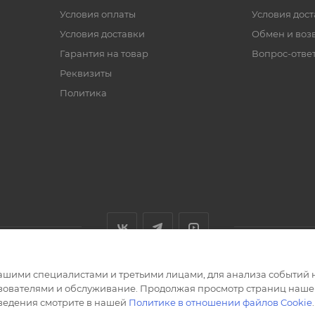
Условия оплаты
Условия дос
Условия доставки
Обмен и воз
Гарантия на товар
Вопрос-отве
Реквизиты
Политика
ашими специалистами и третьими лицами, для анализа событий н
ьзователями и обслуживание. Продолжая просмотр страниц нашег
сведения смотрите в нашей
Политике в отношении файлов Cookie
.