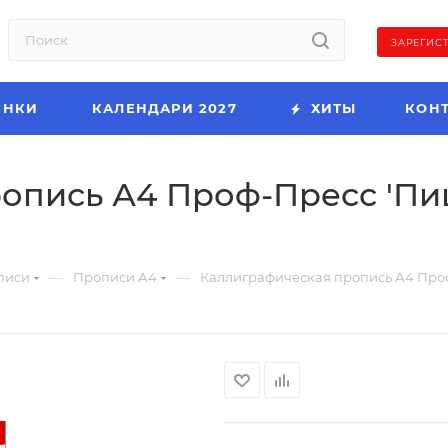
ЗАРЕГИС
ИНКИ
КАЛЕНДАРИ 2027
ХИТЫ
КОН
опись А4 Проф-Пресс 'Пиш
—
—
писи
Прописи А4
Каллиграфическая пропись А4 Проф