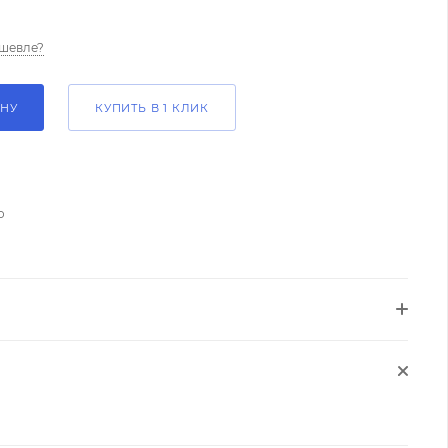
шевле?
ИНУ
КУПИТЬ В 1 КЛИК
о