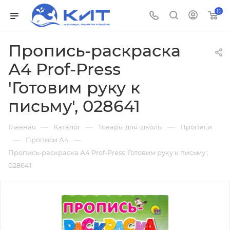
0
Пропись-раскраска
А4 Prof-Press
'Готовим руку к
письму', 028641
—
—
—
Главная
Каталог
Товары для школы
Прописи
—
—
Прописи А4
Пропись-раскраска А4 Prof-Press 'Готовим руку к письму',
028641