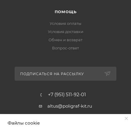
ПОМОЩЬ
Условия оплаты
Условия доставки
Обмен и возврат
Вопрос-ответ
ПОДПИСАТЬСЯ НА РАССЫЛКУ
+7 (951) 511-92-01
altus@poligraf-kit.ru
Магазин-склад ТЦ "Альтус"
Файлы cookie
Ростовская обл, Аксайский р-н,
пос. Янтарный, Малое Зеленое